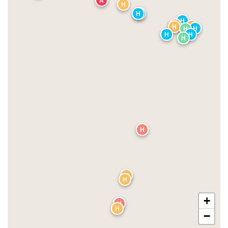
H
H
H
H
H
H
H
H
H
H
H
H
H
H
H
+
H
H
−