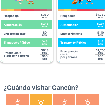
$350
$1,25
Hospedaje
Hospedaje
MXN
MXN
$245
$297
Alimentación
Alimentación
MXN
MXN
$0
$110
Entretenimiento
Entretenimiento
MXN
MXN
$48
$48
Transporte Público
Transporte Público
MXN
MXN
$643
$1,70
Presupuesto
Presupuesto
MXN
MXN
diario
diario por persona
$38
$99
por persona
USD
USD
¿Cuándo visitar Cancún?