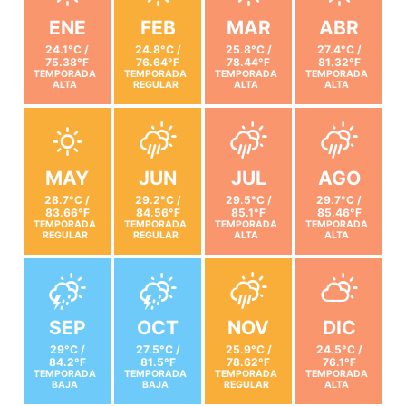
ENE
FEB
MAR
ABR
24.1°C /
24.8°C /
25.8°C /
27.4°C /
75.38°F
76.64°F
78.44°F
81.32°F
TEMPORADA
TEMPORADA
TEMPORADA
TEMPORADA
ALTA
REGULAR
ALTA
ALTA
MAY
JUN
JUL
AGO
28.7°C /
29.2°C /
29.5°C /
29.7°C /
83.66°F
84.56°F
85.1°F
85.46°F
TEMPORADA
TEMPORADA
TEMPORADA
TEMPORADA
REGULAR
REGULAR
ALTA
ALTA
SEP
OCT
NOV
DIC
29°C /
27.5°C /
25.9°C /
24.5°C /
84.2°F
81.5°F
78.62°F
76.1°F
TEMPORADA
TEMPORADA
TEMPORADA
TEMPORADA
BAJA
BAJA
REGULAR
ALTA