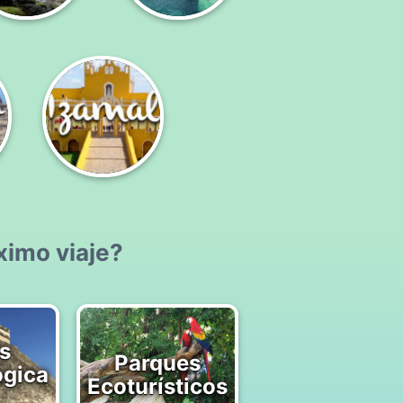
IZAMAL
óximo viaje?
s
Parques
ógica
Ecoturísticos