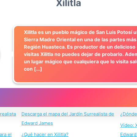
Xilitla
Xilitla es un pueblo mágico de San Luis Potosí u
Sierra Madre Oriental en una de las partes más 
Región Huasteca. Es productor de un delicioso 
visitas Xilitla no puedes dejar de probarlo. A
un lugar mágico que cualquiera que lo visita s
con […]
realista
Descarga el mapa del Jardín Surrealista de
¿Dónde 
Edward James
Video: X
ra el
¿Qué hacer en Xilitla?
Edward