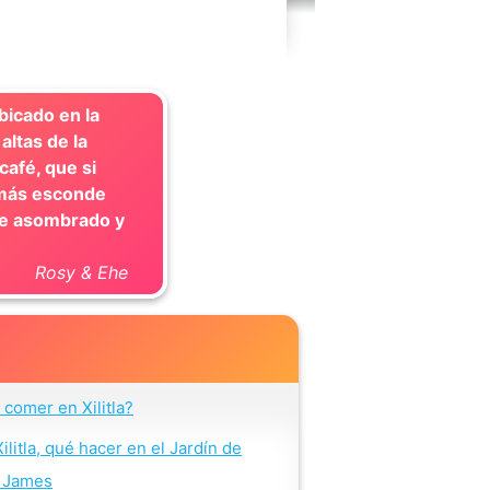
bicado en la
altas de la
café, que si
demás esconde
ale asombrado y
Rosy & Ehe
comer en Xilitla?
ilitla, qué hacer en el Jardín de
 James