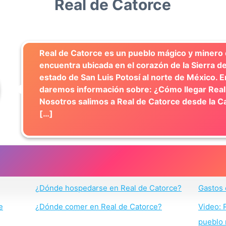
Real de Catorce
Real de Catorce es un pueblo mágico y minero
encuentra ubicada en el corazón de la Sierra d
estado de San Luis Potosí al norte de México. E
daremos información sobre: ¿Cómo llegar Real
Nosotros salimos a Real de Catorce desde la Ca
[…]
¿Dónde hospedarse en Real de Catorce?
Gastos 
e
¿Dónde comer en Real de Catorce?
Video: 
pueblo 