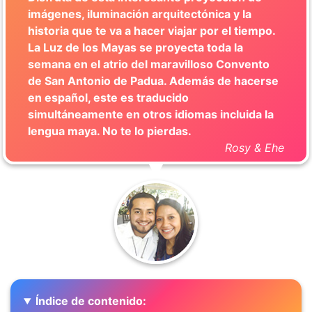
imágenes, iluminación arquitectónica y la
historia que te va a hacer viajar por el tiempo.
La Luz de los Mayas se proyecta toda la
semana en el atrio del maravilloso Convento
de San Antonio de Padua. Además de hacerse
en español, este es traducido
simultáneamente en otros idiomas incluida la
lengua maya. No te lo pierdas.
Rosy & Ehe
Índice de contenido: