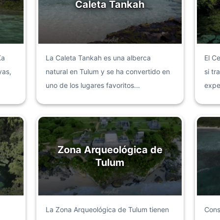
Caleta Tankah
Ka
La Caleta Tankah es una alberca
El C
yas,
natural en Tulum y se ha convertido en
si tr
uno de los lugares favoritos...
expe
Zona Arqueológica de
Tulum
La Zona Arqueológica de Tulum tienen
Cons