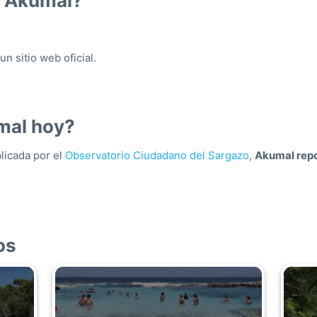
n Akumal?
 sitio web oficial.
mal hoy?
blicada por el
Observatorio Ciudadano del Sargazo
,
Akumal repo
os