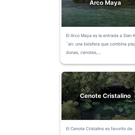
Arco Maya
El Arco Maya es la entrada a Sian 
´an: una biósfera que combina pla
dunas, cenotes,...
Cenote Cristalino
El Cenote Cristalino es favorito de